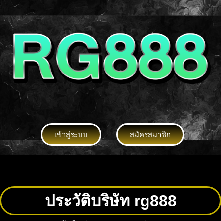
เข้าสู่ระบบ
สมัครสมาชิก
ประวัติบริษัท rg888