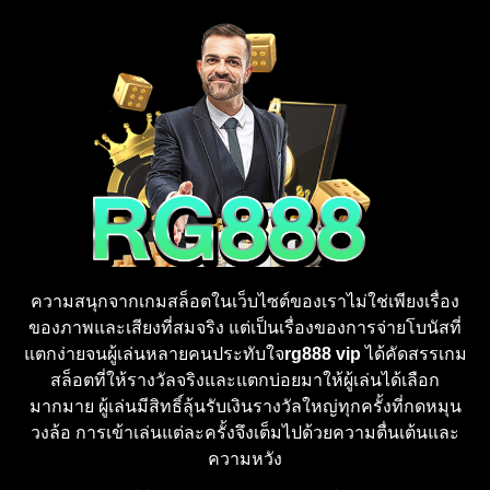
ความสนุกจากเกมสล็อตในเว็บไซต์ของเราไม่ใช่เพียงเรื่อง
ของภาพและเสียงที่สมจริง แต่เป็นเรื่องของการจ่ายโบนัสที่
แตกง่ายจนผู้เล่นหลายคนประทับใจ
rg888 vip
ได้คัดสรรเกม
สล็อตที่ให้รางวัลจริงและแตกบ่อยมาให้ผู้เล่นได้เลือก
มากมาย ผู้เล่นมีสิทธิ์ลุ้นรับเงินรางวัลใหญ่ทุกครั้งที่กดหมุน
วงล้อ การเข้าเล่นแต่ละครั้งจึงเต็มไปด้วยความตื่นเต้นและ
ความหวัง