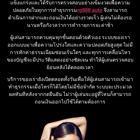
แข็งแกร่งและได้รับการตรวจสอบอย่างเข้มงวดเพื่อความ
ปลอดภัยในทุกการทำธุรกรรม
rg888 auto
จึงสามารถ
ดำเนินการฝากและถอนเงินได้อย่างรวดเร็ว ผู้เล่นไม่ต้องรอ
นานหรือกังวลว่าการทำรายการจะล่าช้า
ผู้เล่นสามารถควบคุมทุกขั้นตอนด้วยตัวเอง ระบบของเรา
ออกแบบมาเพื่อความโปร่งใสและความปลอดภัยสูงสุด ไม่มี
การหักค่าธรรมเนียมซ่อนเร้นใดๆ และทุกการเคลื่อนไหว
ของบัญชีจะมีประวัติแสดงอย่างชัดเจน ทำให้ผู้เล่นตรวจสอบ
ย้อนหลังได้ตลอดเวลา
บริการของเรายังเปิดตลอดทั้งวันเพื่อให้ผู้เล่นสามารถเข้ามา
ทำธุรกรรมเมื่อไหร่ก็ได้โดยไม่มีข้อจำกัด ระบบจะประมวล
ผลทันทีหลังจากกดยืนยัน ไม่ว่าผู้เล่นจะอยู่ที่ไหนก็สามารถ
ถอนเงินออกไปใช้ได้ตามต้องการ