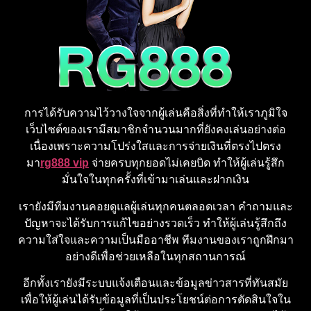
การได้รับความไว้วางใจจากผู้เล่นคือสิ่งที่ทำให้เราภูมิใจ
เว็บไซต์ของเรามีสมาชิกจำนวนมากที่ยังคงเล่นอย่างต่อ
เนื่องเพราะความโปร่งใสและการจ่ายเงินที่ตรงไปตรง
มา
rg888 vip
จ่ายครบทุกยอดไม่เคยบิด ทำให้ผู้เล่นรู้สึก
มั่นใจในทุกครั้งที่เข้ามาเล่นและฝากเงิน
เรายังมีทีมงานคอยดูแลผู้เล่นทุกคนตลอดเวลา คำถามและ
ปัญหาจะได้รับการแก้ไขอย่างรวดเร็ว ทำให้ผู้เล่นรู้สึกถึง
ความใส่ใจและความเป็นมืออาชีพ ทีมงานของเราถูกฝึกมา
อย่างดีเพื่อช่วยเหลือในทุกสถานการณ์
อีกทั้งเรายังมีระบบแจ้งเตือนและข้อมูลข่าวสารที่ทันสมัย
เพื่อให้ผู้เล่นได้รับข้อมูลที่เป็นประโยชน์ต่อการตัดสินใจใน