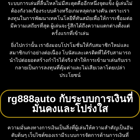
ระบบการเล่นที่ลื่นไหลไม่มีสะดุดคืออีกหนึ่งจุดแข็ง ผู้เล่นไม่
ต้องกังวลเรื่องระบบค้างหรือเกมหลุดกลางคัน เพราะเรา
ลงทุนในการพัฒนาเทคโนโลยีที่ทันสมัยเพื่อให้การเชื่อมต่อ
มีความเสถียรที่สุด ผู้เล่นจะรู้สึกได้ถึงความแตกต่างตั้งแต่
ครั้งแรกที่เข้าเล่น
ยิ่งไปกว่านั้น เรายังมอบโปรโมชั่นให้กับสมาชิกใหม่และ
สมาชิกเก่าอย่างต่อเนื่อง โบนัสและเครดิตที่ได้รับสามารถ
นำไปต่อยอดสร้างกำไรได้จริง ทำให้การเข้ามาเล่นกับเรา
กลายเป็นการลงทุนที่คุ้มค่าและไม่เสียเวลาโดยเปล่า
ประโยชน์
rg888auto กับระบบการเงินที่
มั่นคงและโปร่งใส
ความมั่นคงทางการเงินเป็นสิ่งที่ผู้เล่นให้ความสำคัญเป็นอัน
ดับต้นๆ เว็บไซต์ของเรามีระบบการจัดการด้านการเงินที่