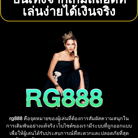
เล่นง่ายได้เงินจริง
rg888
คือจุดหมายของผู้เล่นที่ต้องการสัมผัสความสนุกใน
การเดิมพันอย่างแท้จริง เว็บไซต์ของเรามีระบบที่ถูกออกแบบ
เพื่อให้ผู้เล่นได้รับประสบการณ์ที่สะดวกและปลอดภัยที่สุด